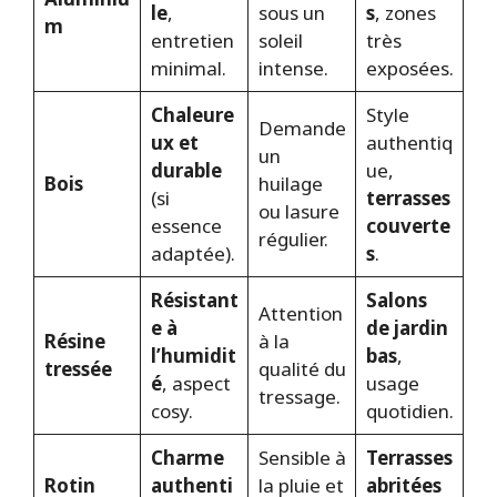
le
,
sous un
s
, zones
m
entretien
soleil
très
minimal.
intense.
exposées.
Chaleure
Style
Demande
ux et
authentiq
un
durable
ue,
Bois
huilage
(si
terrasses
ou lasure
essence
couverte
régulier.
adaptée).
s
.
Résistant
Salons
Attention
e à
de jardin
Résine
à la
l’humidit
bas
,
tressée
qualité du
é
, aspect
usage
tressage.
cosy.
quotidien.
Charme
Sensible à
Terrasses
Rotin
authenti
la pluie et
abritées