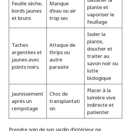
Feuille sèche,
Manque
plante et
bords jaunes
d’eau ou air
vaporiser le
et bruns
trop sec
feuillage
Isoler la
plante,
Taches
Attaque de
doucher et
argentées et
thrips ou
traiter au
jaunes avec
autre
savon noir ou
points noirs
parasite
lutte
biologique
Placer à la
Jaunissement
Choc de
lumière vive
après un
transplantati
indirecte et
rempotage
on
patienter
Prendre soin de son jardin d’intérieur ne