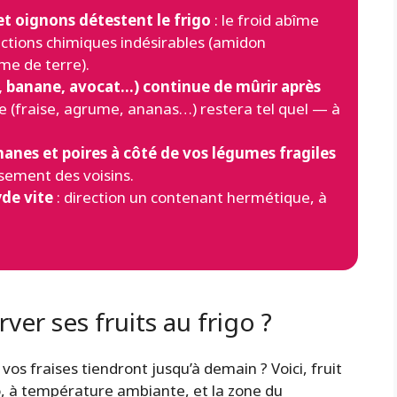
t oignons détestent le frigo
: le froid abîme
actions chimiques indésirables (amidon
me de terre).
 banane, avocat…) continue de mûrir après
ue (fraise, agrume, ananas…) restera tel quel — à
nes et poires à côté de vos légumes fragiles
ssement des voisins.
yde vite
: direction un contenant hermétique, à
r ses fruits au frigo ?
i vos fraises tiendront jusqu’à demain ? Voici, fruit
go, à température ambiante, et la zone du