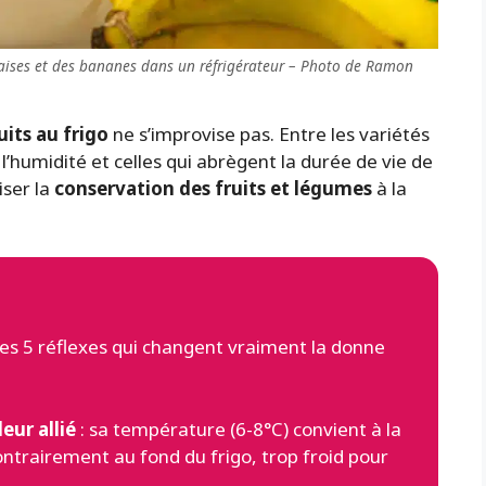
fraises et des bananes dans un réfrigérateur – Photo de Ramon
uits au frigo
ne s’improvise pas. Entre les variétés
 l’humidité et celles qui abrègent la durée de vie de
iser la
conservation des fruits et légumes
à la
ci les 5 réflexes qui changent vraiment la donne
eur allié
: sa température (6-8°C) convient à la
ontrairement au fond du frigo, trop froid pour