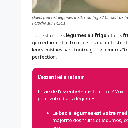
Quels fruits et légumes mettre au frigo ? Un plat de 
Perucho sur Pexels
La gestion des
légumes au frigo
et des
fr
qui réclament le froid, celles qui détestent
leurs voisines, voici notre guide pour maîtr
perfection.
L’essentiel à retenir
Envie de l’essentiel sans tout lire ? Voi
pour votre bac à légumes.
Le bac à légumes est votre meill
majorité des fruits et légumes, c
eux.