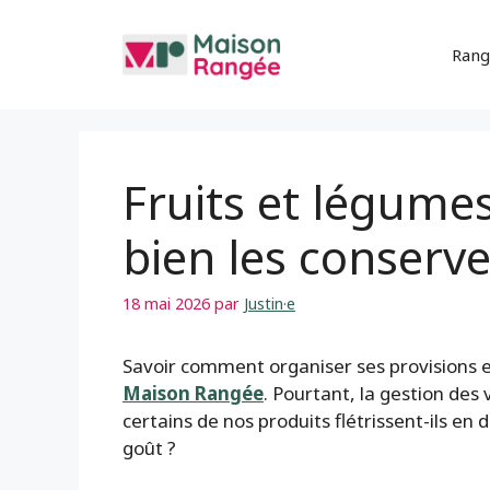
Aller
au
Rang
contenu
Fruits et légume
bien les conserve
18 mai 2026
par
Justin·e
Savoir comment organiser ses provisions es
Maison Rangée
. Pourtant, la gestion des
certains de nos produits flétrissent-ils en
goût ?