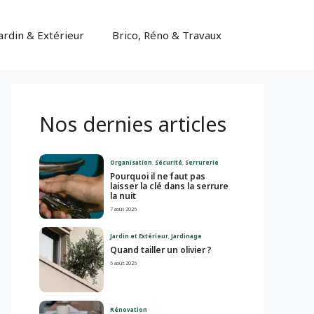
Jardin & Extérieur
Brico, Réno & Travaux
Nos dernies articles
Organisation
,
Sécurité
,
Serrurerie
Pourquoi il ne faut pas
laisser la clé dans la serrure
la nuit
7 août 2026
Jardin et Extérieur
,
Jardinage
Quand tailler un olivier ?
6 août 2026
Rénovation