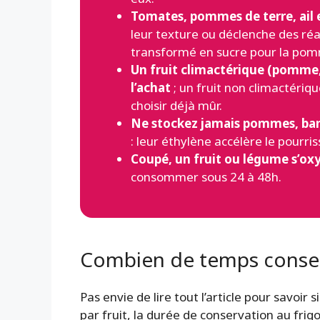
Tomates, pommes de terre, ail e
leur texture ou déclenche des ré
transformé en sucre pour la pom
Un fruit climactérique (pomme,
l’achat
; un fruit non climactériq
choisir déjà mûr.
Ne stockez jamais pommes, bana
: leur éthylène accélère le pourri
Coupé, un fruit ou légume s’ox
consommer sous 24 à 48h.
Combien de temps conserve
Pas envie de lire tout l’article pour savoir s
par fruit, la durée de conservation au fri