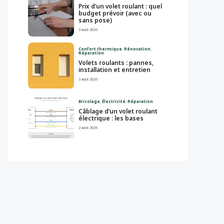
Prix d’un volet roulant : quel
budget prévoir (avec ou
sans pose)
3 août 2026
Confort thermique
,
Rénovation
,
Réparation
Volets roulants : pannes,
installation et entretien
3 août 2026
Bricolage
,
Électricité
,
Réparation
Câblage d’un volet roulant
électrique : les bases
2 août 2026