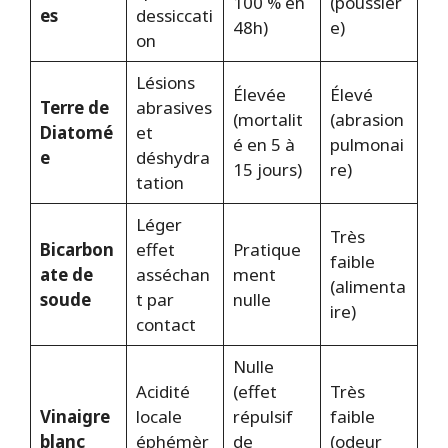
100 % en
(poussièr
es
dessiccati
48h)
e)
on
Lésions
Élevée
Élevé
Terre de
abrasives
(mortalit
(abrasion
Diatomé
et
é en 5 à
pulmonai
e
déshydra
15 jours)
re)
tation
Léger
Très
Bicarbon
effet
Pratique
faible
ate de
asséchan
ment
(alimenta
soude
t par
nulle
ire)
contact
Nulle
Acidité
(effet
Très
Vinaigre
locale
répulsif
faible
blanc
éphémèr
de
(odeur